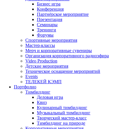
Бизнес игра
Конференция
Партнёрское мероприятие
Презентация
Семинары
Тренинги
Форумы
Спортивные мероприятия
Мастер-классы
Мерч и корпоративные сувениры
Организация корпоративного радиоэфира
Video Production
Детские мероприятия
Техническое оснащение мероприятий
Events
ТЕЛЕКЕЙ КЭМП
Портфолио
Тимбилдинг
Деловая игра
Квиз
Кулинарный тимбилдинг
Музыкальный тимбилдинг
Творческий мастер-класс
Тимбилдинг на природе
Корпоративные мероприятия