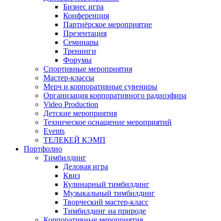
Бизнес игра
Конференция
Партнёрское мероприятие
Презентация
Семинары
Тренинги
Форумы
Спортивные мероприятия
Мастер-классы
Мерч и корпоративные сувениры
Организация корпоративного радиоэфира
Video Production
Детские мероприятия
Техническое оснащение мероприятий
Events
ТЕЛЕКЕЙ КЭМП
Портфолио
Тимбилдинг
Деловая игра
Квиз
Кулинарный тимбилдинг
Музыкальный тимбилдинг
Творческий мастер-класс
Тимбилдинг на природе
Корпоративные мероприятия