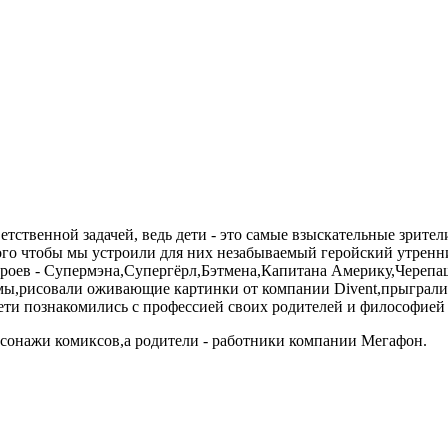
тственной задачей, ведь дети - это самые взыскательные зрител
ого чтобы мы устроили для них незабываемый геройский утренн
ероев - Супермэна,Супергёрл,Бэтмена,Капитана Америку,Череп
ймы,рисовали оживающие картинки от компании Divent,прыграли 
дети познакомились с профессией своих родителей и философией
ерсонажи комиксов,а родители - работники компании Мегафон.