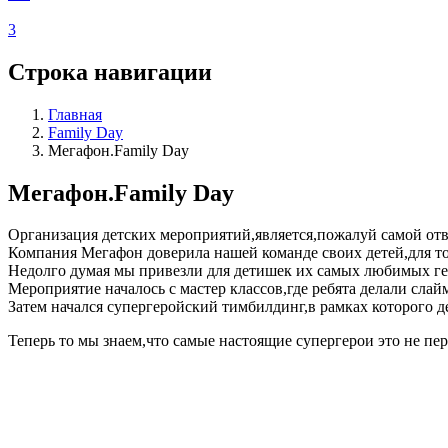
3
Строка навигации
Главная
Family Day
Мегафон.Family Day
Мегафон.Family Day
Организация детских мероприятий,является,пожалуй самой отве
Компания Мегафон доверила нашей команде своих детей,для т
Недолго думая мы привезли для детишек их самых любимых г
Мероприятие началось с мастер классов,где ребята делали сла
Затем начался супергеройский тимбилдинг,в рамках которого 
Теперь то мы знаем,что самые настоящие супергерои это не п