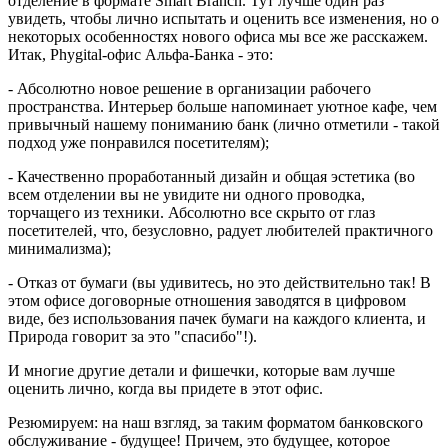
отделение в формате Smart Branch. Тут лучше один раз
увидеть, чтобы лично испытать и оценить все изменения, но о
некоторых особенностях нового офиса мы все же расскажем.
Итак, Phygital-офис Альфа-Банка - это:
- Абсолютно новое решение в организации рабочего
пространства. Интерьер больше напоминает уютное кафе, чем
привычный нашему пониманию банк (лично отметили - такой
подход уже понравился посетителям);
- Качественно проработанный дизайн и общая эстетика (во
всем отделении вы не увидите ни одного проводка,
торчащего из техники. Абсолютно все скрыто от глаз
посетителей, что, безусловно, радует любителей практичного
минимализма);
- Отказ от бумаги (вы удивитесь, но это действительно так! В
этом офисе договорные отношения заводятся в цифровом
виде, без использования пачек бумаги на каждого клиента, и
Природа говорит за это "спасибо"!).
И многие другие детали и фишечки, которые вам лучше
оценить лично, когда вы придете в этот офис.
Резюмируем: на наш взгляд, за таким форматом банковского
обслуживание - будущее! Причем, это будущее, которое